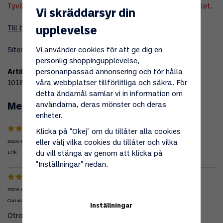
Tyvärr ingår inte denna produkt i vårt sortiment för tillfället.
Vi skräddarsyr din
Till butikens startsida »
upplevelse
Vi använder cookies för att ge dig en
Sitemap »
personlig shoppingupplevelse,
personanpassad annonsering och för hålla
Artikelnummer:
våra webbplatser tillförlitliga och säkra. För
101842
detta ändamål samlar vi in information om
användarna, deras mönster och deras
Medelbetyg
5
/5 baserat på
2
st röster.
enheter.
Klicka på "Okej" om du tillåter alla cookies
eller välj vilka cookies du tillåter och vilka
2026-07-04
du vill stänga av genom att klicka på
Erik
"Inställningar" nedan.
2026-05-30
Carina
Inställningar
Otroligt snabb leverans! Supernöjd .