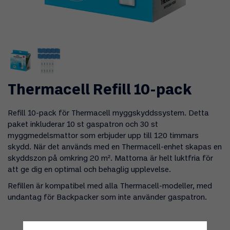
Thermacell Refill 10-pack
Refill 10-pack för Thermacell myggskyddssystem. Detta
paket inkluderar 10 st gaspatron och 30 st
myggmedelsmattor som erbjuder upp till 120 timmars
skydd. När det används med en Thermacell-enhet skapas en
skyddszon på omkring 20 m². Mattorna är helt luktfria för
att ge dig en optimal och behaglig upplevelse.
Refillen är kompatibel med alla Thermacell-modeller, med
undantag för Backpacker som inte använder gaspatron.