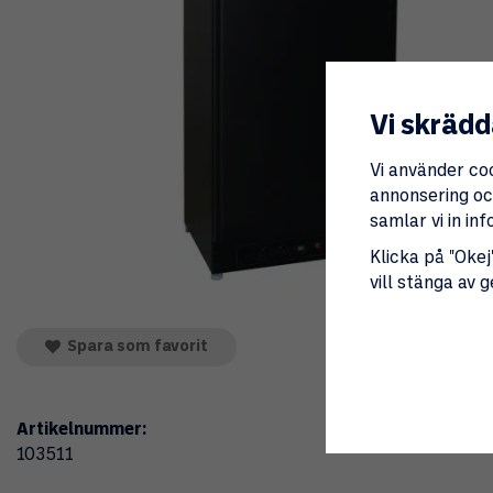
Vi skrädd
Vi använder co
annonsering och
samlar vi in i
Klicka på "Okej"
vill stänga av 
Spara som favorit
Artikelnummer:
103511