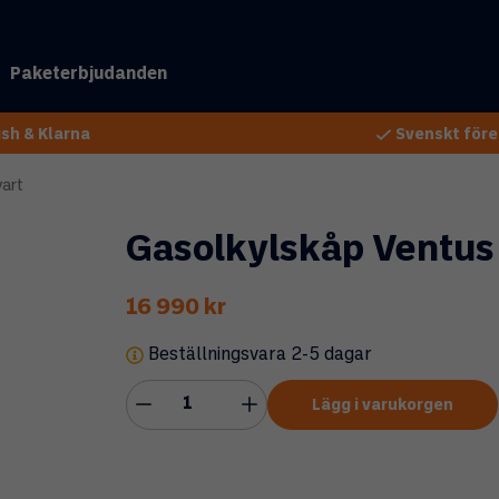
Paketerbjudanden
sh & Klarna
Svenskt före
vart
Gasolkylskåp Ventus 
16 990 kr
Beställningsvara 2-5 dagar
Lägg i varukorgen