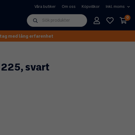
Våra butiker
Om oss
Köpvillkor
0
tag med lång erfarenhet
225, svart