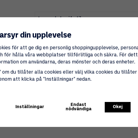
Lagerstatus i butik
Produktbeskrivning:
arsyr din upplevelse
Ventus 225 är ett praktiskt kylskåp som pa
46 liters frys finns gott om utrymme för hela 
okies för att ge dig en personlig shoppingupplevelse, perso
 för hålla våra webbplatser tillförlitliga och säkra. För de
nformation om användarna, deras mönster och deras enheter.
 om du tillåter alla cookies eller välj vilka cookies du tillåter
genom att klicka på "Inställningar" nedan.
Endast
Inställningar
Okej
nödvändiga