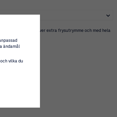
ssar för dig som behöver extra frysutrymme och med hela
familjen i stugan.
nanpassad
tta ändamål
 och vilka du