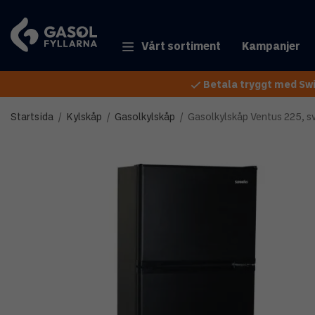
Vårt sortiment
Kampanjer
Betala tryggt med Swi
Startsida
/
Kylskåp
/
Gasolkylskåp
/
Gasolkylskåp Ventus 225, s