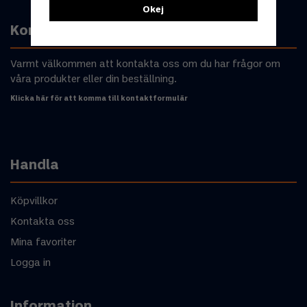
Okej
Kontakta oss
Varmt välkommen att kontakta oss om du har frågor om
våra produkter eller din beställning.
Klicka här för att komma till kontaktformulär
Handla
Köpvillkor
Kontakta oss
Mina favoriter
Logga in
Information