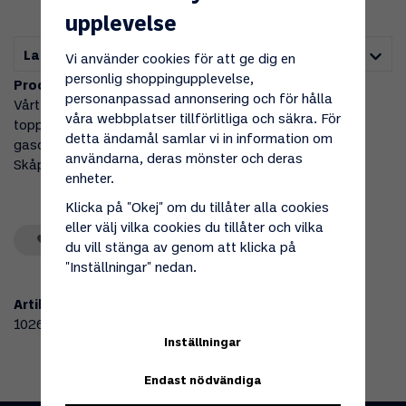
upplevelse
Lagerstatus i butik
Vi använder cookies för att ge dig en
personlig shoppingupplevelse,
Produktbeskrivning:
personanpassad annonsering och för hålla
Vårt mest populära gasolkylskåp kommer nu med
våra webbplatser tillförlitliga och säkra. För
toppkontroll. Ventus 100 är ett kompakt och praktiskt
detta ändamål samlar vi in information om
gasolkylskåp lämpligt för stugor med lite mindre plats.
användarna, deras mönster och deras
Skåpet har också ett 10 liters köldfack.
enheter.
Klicka på "Okej" om du tillåter alla cookies
eller välj vilka cookies du tillåter och vilka
Spara som favorit
du vill stänga av genom att klicka på
"Inställningar" nedan.
Artikelnummer:
102645
Inställningar
Endast nödvändiga