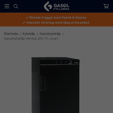
Betala tryggt med Swish & Klarna
Svenskt företag med lång erfarenhet
Startsida
/
Kylskåp
/
Gasolkylskåp
/
Gasolkylskåp Ventus 100 TC, svart