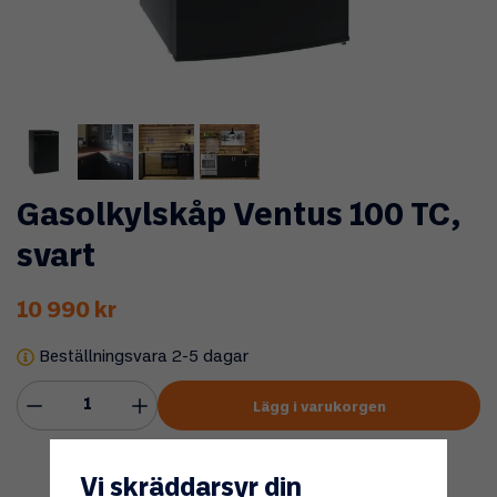
Gasolkylskåp Ventus 100 TC,
svart
10 990 kr
Beställningsvara 2-5 dagar
Lägg i varukorgen
Vi skräddarsyr din