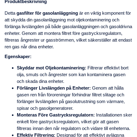
Produktbeskrivning
Detta
gasfilter för gasolanläggning
är en viktig komponent för
att skydda din gasolanläggning mot oljekontaminering och
förlänga livslängden på både gasolanläggningen och gasoldrivna
enheter. Genom att montera filtret före gastrycksregulatorn,
filtreras ångrester ur gasströmmen, vilket säkerställer att endast
ren gas når dina enheter.
Egenskaper:
Skyddar mot Oljekontaminering:
Filtrerar effektivt bort
olja, smuts och ångrester som kan kontaminera gasen
och skada dina enheter.
Förlänger Livslängden på Enheter:
Genom att hålla
gasen ren från föroreningar förhindrar filtret slitage och
förlänger livslängden på gasolutrustning som värmare,
spisar och gasolgeneratorer.
Monteras Före Gastrycksregulatorn:
Installationen sker
enkelt före gastrycksregulatorn, vilket gör att gasen
filtreras innan den når regulatorn och vidare till enheterna.
Effektiv Filtrering:
Designad för att effektivt avlägsna