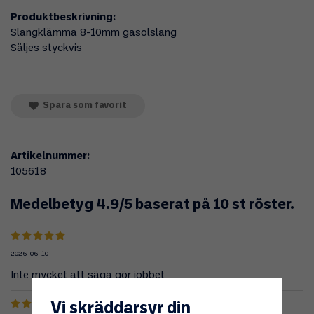
Produktbeskrivning:
Slangklämma 8-10mm gasolslang
Säljes styckvis
Spara som favorit
Artikelnummer:
105618
Medelbetyg
4.9
/5 baserat på
10
st röster.
2026-06-10
Inte mycket att säga gör jobbet
Vi skräddarsyr din