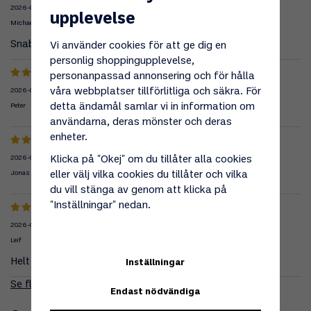
2026-05-25
upplevelse
Michael
Snabb leverans
Vi använder cookies för att ge dig en
personlig shoppingupplevelse,
personanpassad annonsering och för hålla
våra webbplatser tillförlitliga och säkra. För
2026-05-20
detta ändamål samlar vi in information om
Peter
användarna, deras mönster och deras
enheter.
Klicka på "Okej" om du tillåter alla cookies
2026-04-08
eller välj vilka cookies du tillåter och vilka
Jonas
du vill stänga av genom att klicka på
"Inställningar" nedan.
2026-01-02
Leif
Helt perfekt
Inställningar
Se fler recensioner...
Endast nödvändiga