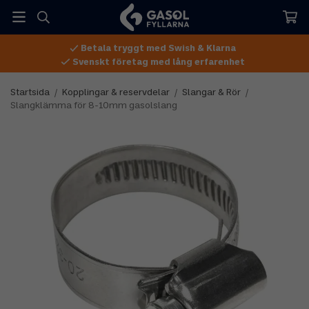
Betala tryggt med Swish & Klarna
Svenskt företag med lång erfarenhet
Startsida
/
Kopplingar & reservdelar
/
Slangar & Rör
/
Slangklämma för 8-10mm gasolslang