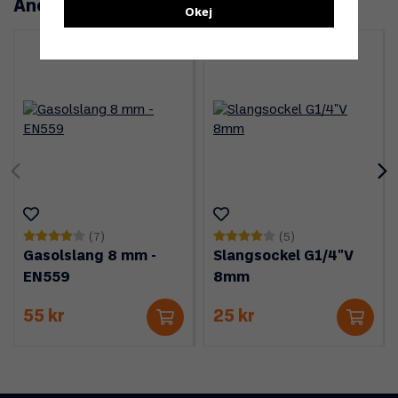
Andra köpte även
Okej
(7)
(5)
Gasolslang 8 mm -
Slangsockel G1/4"V
EN559
8mm
55 kr
25 kr