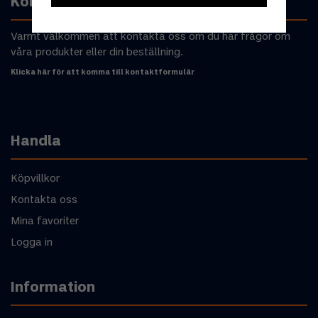
Kontakta oss
Varmt välkommen att kontakta oss om du har frågor om
våra produkter eller din beställning.
Klicka här för att komma till kontaktformulär
Handla
Köpvillkor
Kontakta oss
Mina favoriter
Logga in
Information