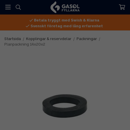
Betala tryggt med Swish & Klarna
Svenskt företag med lång erfarenhet
Startsida
/
Kopplingar & reservdelar
/
Packningar
/
Planpackning 14x20x2