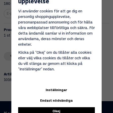
upplevelse
180 dagar.
Vi använder cookies för att ge dig en
Bevaka
personlig shoppingupplevelse,
personanpassad annonsering och för hålla
våra webbplatser tillförlitliga och säkra. För
Produktbeskrivning:
detta ändamål samlar vi in information om
1 st planpackning 14x20x2 mm.
användarna, deras mönster och deras
enheter.
Klicka på "Okej" om du tillåter alla cookies
Spara som favorit
eller välj vilka cookies du tillåter och vilka
du vill stänga av genom att klicka på
"Inställningar" nedan.
Artikelnummer:
101675
Inställningar
Endast nödvändiga
Okej