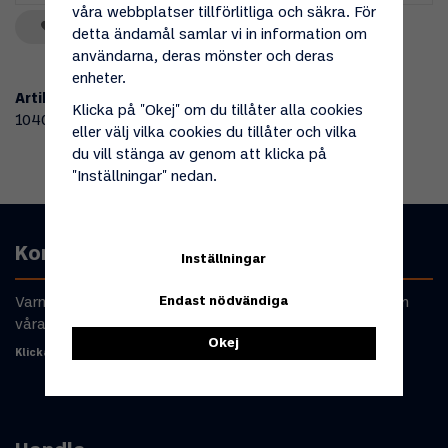
våra webbplatser tillförlitliga och säkra. För
Spara som favorit
detta ändamål samlar vi in information om
användarna, deras mönster och deras
enheter.
Artikelnummer:
Klicka på "Okej" om du tillåter alla cookies
104053
eller välj vilka cookies du tillåter och vilka
du vill stänga av genom att klicka på
"Inställningar" nedan.
Kontakta oss
Inställningar
Endast nödvändiga
Varmt välkommen att kontakta oss om du har frågor om
våra produkter eller din beställning.
Okej
Klicka här för att komma till kontaktformulär