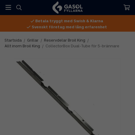
Betala tryggt med Swish & Klarna
Svenskt företag med lång erfarenhet
Startsida
/
Grillar
/
Reservdelar Broil King
/
Allt inom Broil King
/
CollectorBox Dual-Tube för 5-brännare