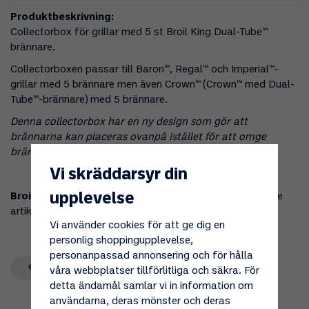
Produktbeskrivning:
Collectorbox för grillar med 5 st Broil King Dual-Tube™
brännare.
Collectorboxen passar till Baron™, Regal™ och Imperial™-
grillar med 5 brännare men även Crown™ (Crown™ med Dual-
Tube™-brännare) med 5 brännare.
Denna collectorbox har en ny design som gör att
brännarna kan placeras ovanpå istället för att omge
brännarna.
Vi skräddarsyr din
upplevelse
Broil King artikelnummer
: 22026-903 (ersätter tidigare
artikelnummer: 22226-014A)
Vi använder cookies för att ge dig en
personlig shoppingupplevelse,
personanpassad annonsering och för hålla
Spara som favorit
våra webbplatser tillförlitliga och säkra. För
detta ändamål samlar vi in information om
användarna, deras mönster och deras