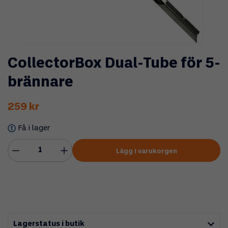
CollectorBox Dual-Tube för 5-
brännare
259 kr
Få i lager
Lägg i varukorgen
Lagerstatus i butik