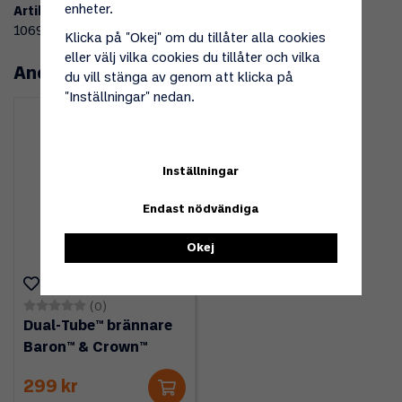
enheter.
Artikelnummer:
106973
Klicka på "Okej" om du tillåter alla cookies
eller välj vilka cookies du tillåter och vilka
Andra köpte även
du vill stänga av genom att klicka på
"Inställningar" nedan.
Inställningar
Endast nödvändiga
Okej
(0)
Dual-Tube™ brännare
Baron™ & Crown™
299 kr