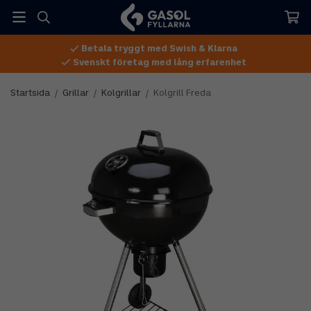
Betala tryggt med Swish & Klarna
Svenskt företag med lång erfarenhet
Startsida
/
Grillar
/
Kolgrillar
/
Kolgrill Freda