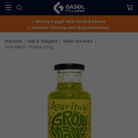
Betala tryggt med Swish & Klarna
Svenskt företag med lång erfarenhet
Startsida
/
Grill & Trädgård
/
Såser och Rubs
/
Grön Måne - Flaska 300g