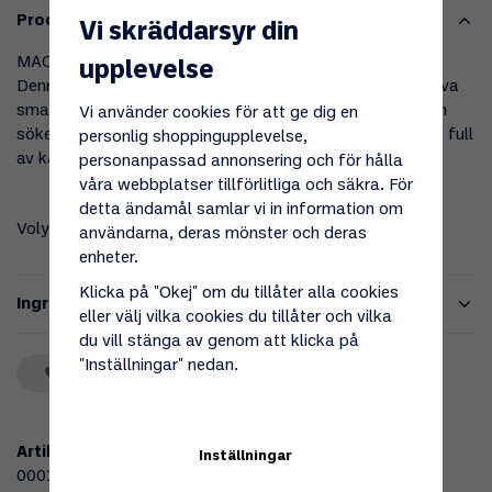
Produktbeskrivning
Vi skräddarsyr din
MACHO är en liten, het raket som inte räds att ta plats.
upplevelse
Denna fermenterade chilisås är proppfull med de intensiva
smakerna från Naga Jolokia och Habanero – för dig som
Vi använder cookies för att ge dig en
söker en chiliupplevelse utöver det vanliga. Het, djup och full
personlig shoppingupplevelse,
av karaktär – vågar du?
personanpassad annonsering och för hålla
våra webbplatser tillförlitliga och säkra. För
detta ändamål samlar vi in information om
Volym: 100ml
användarna, deras mönster och deras
enheter.
Klicka på "Okej" om du tillåter alla cookies
Ingredienser
eller välj vilka cookies du tillåter och vilka
du vill stänga av genom att klicka på
"Inställningar" nedan.
Spara som favorit
Artikelnummer:
Inställningar
000129