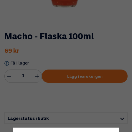
Macho - Flaska 100ml
69 kr
Få i lager
Lägg i varukorgen
Lagerstatus i butik