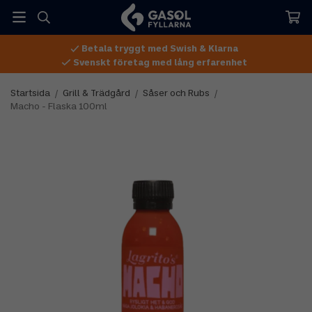
Betala tryggt med Swish & Klarna
Svenskt företag med lång erfarenhet
Startsida
/
Grill & Trädgård
/
Såser och Rubs
/
Macho - Flaska 100ml