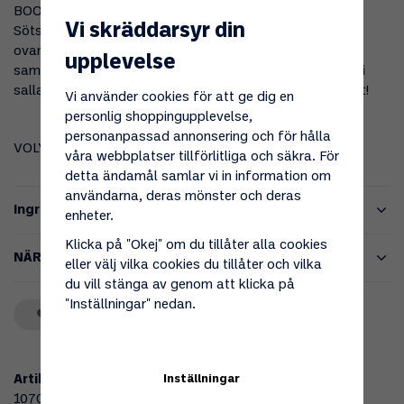
BOOM SHAKALACK är en mild, fermenterad chilisås.
Vi skräddarsyr din
Sötsyrlig med en lugn och mysig hetta som passar den
ovana chiliätaren liksom den vana. Fantastisk i många
upplevelse
sammanhang. Tex på ost, till asiatiskt mat, på burgare, i
salladsdressingar, till grillat. Fin till det mesta helt enkelt!
Vi använder cookies för att ge dig en
personlig shoppingupplevelse,
personanpassad annonsering och för hålla
VOLYM
: 210 ML
våra webbplatser tillförlitliga och säkra. För
detta ändamål samlar vi in information om
användarna, deras mönster och deras
Ingredienser
enheter.
Klicka på "Okej" om du tillåter alla cookies
NÄRINGSVÄRDE/100g
eller välj vilka cookies du tillåter och vilka
du vill stänga av genom att klicka på
"Inställningar" nedan.
Spara som favorit
Artikelnummer:
Inställningar
107049