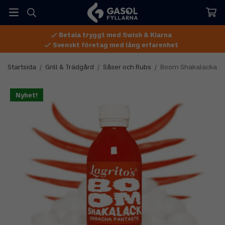
Betala tryggt med Swish & Klarna
Svenskt företag med lång erfarenhet
Startsida
/
Grill & Trädgård
/
Såser och Rubs
/
Boom Shakalacka
Nyhet!