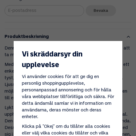
Bevaka
Produktbeskrivning
Denna lykta är både robust och lätt, vilket gör den enkel att
Vi skräddarsyr din
ta med sig på resan.
upplevelse
Med en inbyggd Piezo-tändare kan du tända lyktan med ett
enkelt knapptryck. Brännaren är designad för att brinna
Vi använder cookies för att ge dig en
tyst, så att du kan njuta av naturens ljud utan störningar.
personlig shoppingupplevelse,
Ljusstyrkan kan justeras med ett vred, vilket ger dig
personanpassad annonsering och för hålla
möjlighet att anpassa ljuset efter behov – från starkt sken
våra webbplatser tillförlitliga och säkra. För
till en mer dämpad, mysig belysning.
detta ändamål samlar vi in information om
Lyktan levereras med en glödstrumpa,
användarna, deras mönster och deras
upphängningsanordning och ett stöttåligt hårdplastfodral.
enheter.
Den fästs direkt på gasbehållaren och är enkel att använda.
Klicka på "Okej" om du tillåter alla cookies
Dess kompakta och lätta design gör den lätt att bära med
eller välj vilka cookies du tillåter och vilka
sig i ryggsäcken. Ljusstyrkan kan justeras upp till 360 lumen,