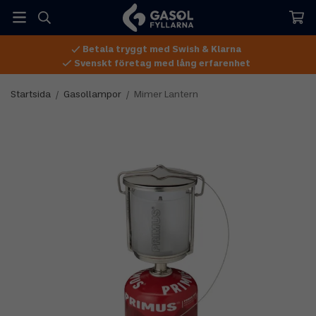
Betala tryggt med Swish & Klarna
Svenskt företag med lång erfarenhet
Startsida
/
Gasollampor
/
Mimer Lantern