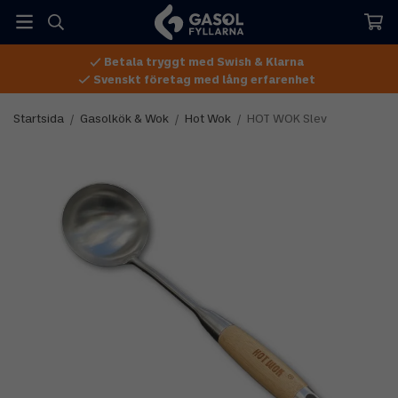
Betala tryggt med Swish & Klarna
Svenskt företag med lång erfarenhet
Startsida
/
Gasolkök & Wok
/
Hot Wok
/
HOT WOK Slev