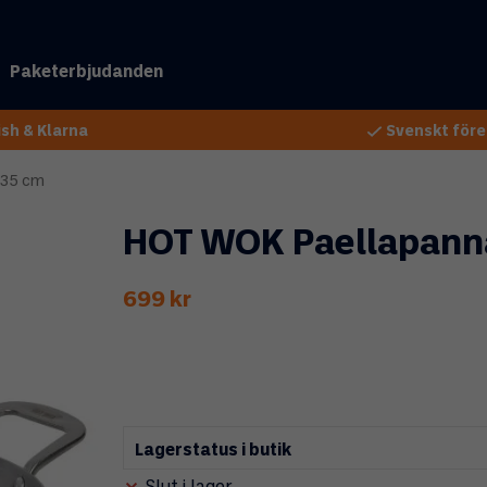
Paketerbjudanden
sh & Klarna
Svenskt före
 35 cm
HOT WOK Paellapann
699 kr
Lagerstatus i butik