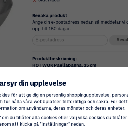
Slut i lager
Bevaka produkt
Ange din e-postadress nedan så meddelar vi di
upp till 180 dagar.
Beva
Produktbeskrivning:
HOT WOK Paellapanna, 35 cm
En rejäl och robust paellapanna i 2 mm tjock
och en rejäl stekyta. Med en diameter på 35 
arsyr din upplevelse
idealisk för hela familjen eller när du har gäs
okies för att ge dig en personlig shoppingupplevelse, perso
Pannan är designad för HOT WOK-brännare oc
 för hålla våra webbplatser tillförlitliga och säkra. För de
kolstålet. Den utvecklar med tiden en naturli
nformation om användarna, deras mönster och deras enheter.
Nyckelfunktioner
 om du tillåter alla cookies eller välj vilka cookies du tillåter
genom att klicka på "Inställningar" nedan.
Stor 35 cm diameter – perfekt för pael