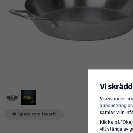
Vi skrädd
Vi använder co
annonsering och
samlar vi in i
Spara som favorit
Klicka på "Okej"
vill stänga av 