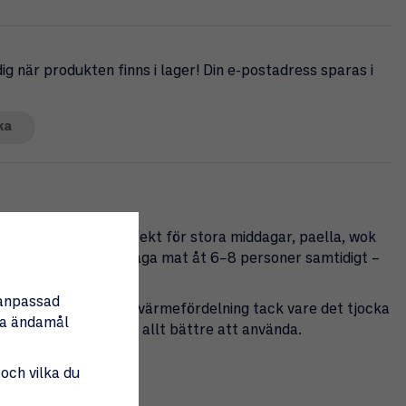
g när produkten finns i lager! Din e-postadress sparas i
ka
t kolstål som är perfekt för stora middagar, paella, wok
cm får du plats att laga mat åt 6–8 personer samtidigt –
ter.
nanpassad
h ger en fantastisk värmefördelning tack vare det tjocka
tta ändamål
g patina som gör den allt bättre att använda.
 och vilka du
la och stora rätter