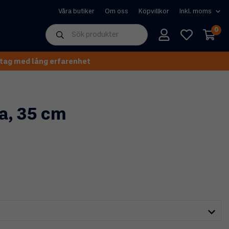
Våra butiker
Om oss
Köpvillkor
0
tag med lång erfarenhet
a, 35 cm