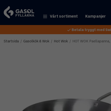
Vårt sortiment
Kampanjer
Betala tryggt med Swi
Startsida
/
Gasolkök & Wok
/
Hot Wok
/
HOT WOK Paellapanna,