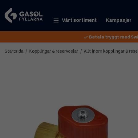
Vårt sortiment
Kampanjer
Betala tryggt med Swi
Startsida
/
Kopplingar & reservdelar
/
Allt inom kopplingar & rese