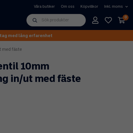
Våra butiker
Om oss
Köpvillkor
0
tag med lång erfarenhet
t med fäste
entil 10mm
g in/ut med fäste