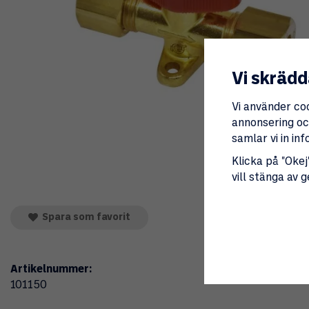
Vi skrädd
Vi använder co
annonsering och
samlar vi in i
Klicka på "Okej"
vill stänga av 
Spara som favorit
Artikelnummer:
101150