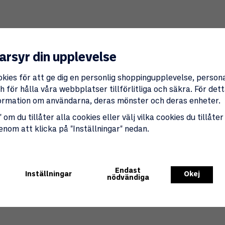
Lagerstatus i butik
arsyr din upplevelse
Produktbeskrivning:
okies för att ge dig en personlig shoppingupplevelse, perso
Denna
snabbverkande kulventil 10 mm
med
 för hålla våra webbplatser tillförlitliga och säkra. För de
och effektiv lösning för att kontrollera flöde
nformation om användarna, deras mönster och deras enheter.
funktion.
 om du tillåter alla cookies eller välj vilka cookies du tillåter
genom att klicka på "Inställningar" nedan.
Endast
Inställningar
Okej
nödvändiga