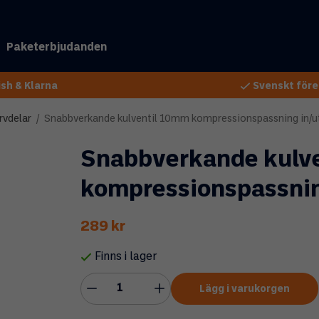
Paketerbjudanden
sh & Klarna
Svenskt före
rvdelar
/
Snabbverkande kulventil 10mm kompressionspassning in/u
Snabbverkande kulv
kompressionspassnin
289 kr
Finns i lager
Lägg i varukorgen