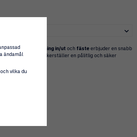
nanpassad
kompressionspassning in/ut
och
fäste
erbjuder en snabb
tta ändamål
t i dina system och säkerställer en pålitlig och säker
 och vilka du