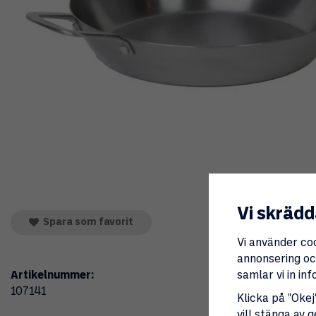
Vi skrädd
Spara som favorit
Vi använder co
annonsering och
Artikelnummer:
samlar vi in i
107141
Klicka på "Okej"
vill stänga av 