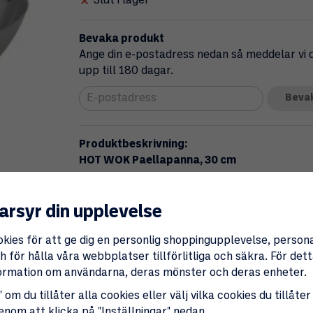
Slut i lager
Bevaka produkt
Ange din e-postadress nedan så meddelar vi di
upp till 180 dagar.
Beva
Produktbeskrivning:
HOT WOK Paellapanna, 30 cm
Kompakt och rejäl paellapanna i 2 mm tjockt 
med äkta paella- eller wokkänsla. Den mindr
arsyr din upplevelse
transportera, samtidigt som det tjocka kolst
värmetålighet.
okies för att ge dig en personlig shoppingupplevelse, perso
Pannan är framtagen för HOT WOK-brännare oc
 för hålla våra webbplatser tillförlitliga och säkra. För de
tack vare den klassiska kolstålspatinan.
nformation om användarna, deras mönster och deras enheter.
Nyckelfunktioner
 om du tillåter alla cookies eller välj vilka cookies du tillåter
genom att klicka på "Inställningar" nedan.