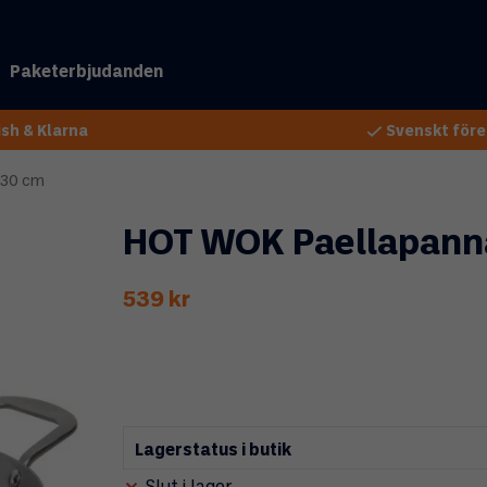
Paketerbjudanden
sh & Klarna
Svenskt före
 30 cm
HOT WOK Paellapann
539 kr
Lagerstatus i butik