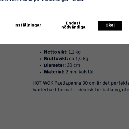
30 cm diameter – lagom stor för mindre
2 mm tjockt kolstål för utmärkt värmef
Passar alla HOT WOK-brännare (7 kW, 1
Utvecklar naturlig non-stick-patina över
Endast
Inställningar
Okej
nödvändiga
Lätt att rengöra och underhålla
Specifikationer
Netto vikt:
1,1 kg
Bruttovikt:
ca 1,4 kg
Diameter:
30 cm
Material:
2 mm kolstål
HOT WOK Paellapanna 30 cm är det perfekta v
hanterbart format – idealisk för balkong, ut