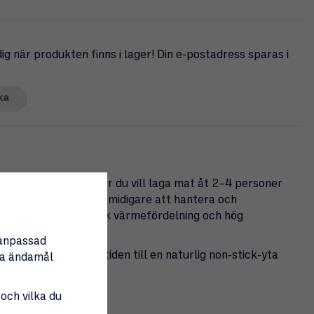
g när produkten finns i lager! Din e-postadress sparas i
ka
kolstål – perfekt när du vill laga mat åt 2–4 personer
e storleken gör den smidigare att hantera och
ålet ger en fantastisk värmefördelning och hög
nanpassad
h utvecklas med tiden till en naturlig non-stick-yta
tta ändamål
 och vilka du