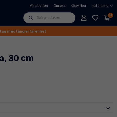
Våra butiker
Om oss
Köpvillkor
0
tag med lång erfarenhet
a, 30 cm