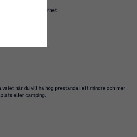
 sällskap
ördelning och hållbarhet
2 kW och Double)
 tid
alet när du vill ha hög prestanda i ett mindre och mer
eplats eller camping.