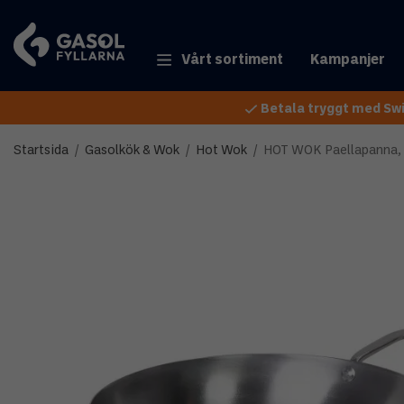
Vårt sortiment
Kampanjer
Betala tryggt med Swi
Startsida
/
Gasolkök & Wok
/
Hot Wok
/
HOT WOK Paellapanna,