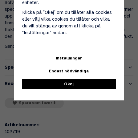
Solvärmepanelen fångar i ytskiktet, som består av ett
enheter.
speciellt härdat glas, maximalt av solstrålningen och värmer
Klicka på "Okej" om du tillåter alla cookies
upp luften i panelen. Integrerat i solvärmepanelens övre del
eller välj vilka cookies du tillåter och vilka
finns en effektiv tunnfilmspanel som driver den inbyggda
du vill stänga av genom att klicka på
fläkten. Fläkten som styrs av en rumstermostat blåser in
"Inställningar" nedan.
den torra och varma luften och driver bort kondens och fukt.
Genomföringsrör och ventilationsgaller medföljer.
Inställningar
Specifikationer
Endast nödvändiga
Recensioner
Okej
Spara som favorit
Artikelnummer:
102719