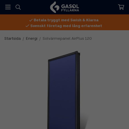
Betala tryggt med Swish & Klarna
Svenskt företag med lång erfarenhet
Startsida
/
Energi
/
Solvärmepanel AirPlus 120