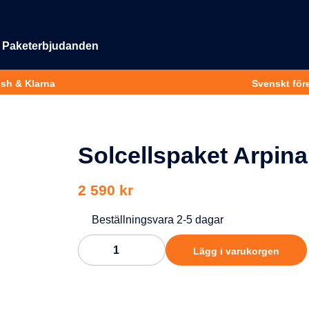
Paketerbjudanden
ish & Klarna
Svenskt före
Solcellspaket Arpin
2 590 kr
Beställningsvara 2-5 dagar
Lägg i varukorgen