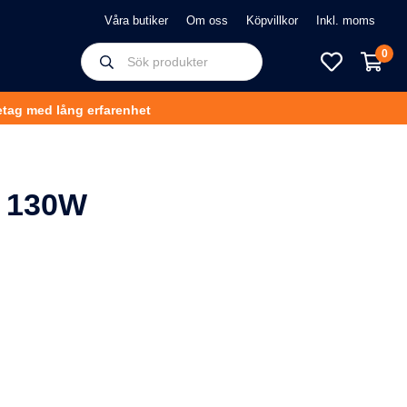
Våra butiker
Om oss
Köpvillkor
0
tag med lång erfarenhet
a 130W