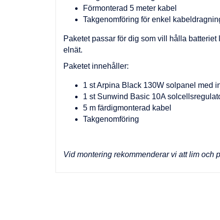
Förmonterad 5 meter kabel
Takgenomföring för enkel kabeldragni
Paketet passar för dig som vill hålla batteriet 
elnät.
Paketet innehåller:
1 st Arpina Black 130W solpanel med i
1 st Sunwind Basic 10A solcellsregula
5 m färdigmonterad kabel
Takgenomföring
Vid montering rekommenderar vi att lim och p