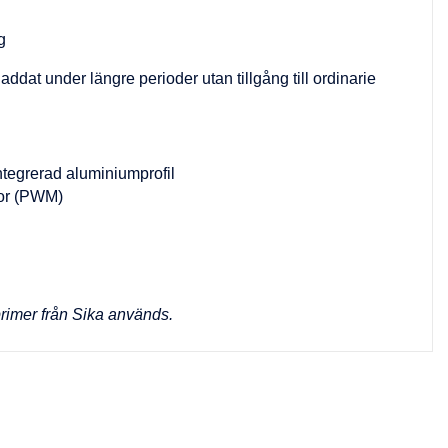
ng
laddat under längre perioder utan tillgång till ordinarie
ntegrerad aluminiumprofil
tor (PWM)
rimer från Sika används.