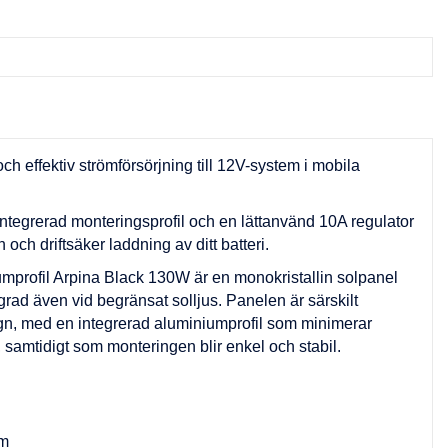
 och effektiv strömförsörjning till 12V-system i mobila
tegrerad monteringsprofil och en lättanvänd 10A regulator
n och driftsäker laddning av ditt batteri.
mprofil Arpina Black 130W är en monokristallin solpanel
d även vid begränsat solljus. Panelen är särskilt
gn, med en integrerad aluminiumprofil som minimerar
 samtidigt som monteringen blir enkel och stabil.
um