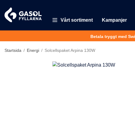
Vårt sortiment
Kampanjer
Betala tryggt med Sw
Startsida
/
Energi
/
Solcellspaket Arpina 130W