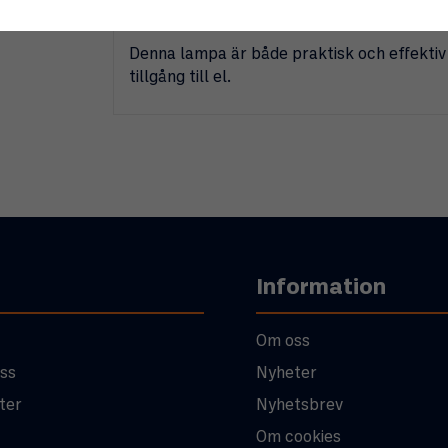
pålitlig belysning när rörelse upptäcks.
Denna lampa är både praktisk och effektiv 
tillgång till el.
Information
Om oss
ss
Nyheter
ter
Nyhetsbrev
Om cookies