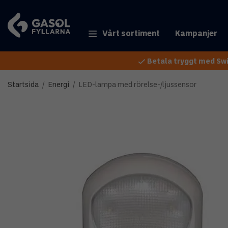
Vårt sortiment
Kampanjer
Betala tryggt med Swi
Startsida
/
Energi
/
LED-lampa med rörelse-/ljussensor