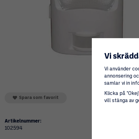
Vi skrädd
Vi använder co
annonsering och
samlar vi in i
Klicka på "Okej"
Spara som favorit
vill stänga av 
Artikelnummer:
102594