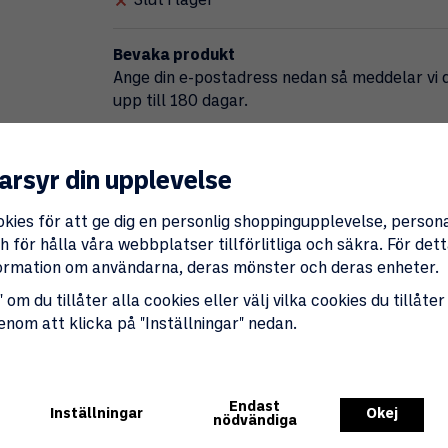
Slut i lager
Bevaka produkt
Ange din e-postadress nedan så meddelar vi di
upp till 180 dagar.
Beva
arsyr din upplevelse
Produktbeskrivning
Specifikationer
okies för att ge dig en personlig shoppingupplevelse, perso
 för hålla våra webbplatser tillförlitliga och säkra. För de
nformation om användarna, deras mönster och deras enheter.
Denna praktiska lampa är idealisk för anvä
strömförsörjning finns. Perfekt för att ska
 om du tillåter alla cookies eller välj vilka cookies du tillåter
genom att klicka på "Inställningar" nedan.
Batteridriven
Lampan drivs av 4 stycken 1,5V AA-batterier 
använda utan behov av elanslutning.
Endast
Lång räckvidd och bred vinkel
Inställningar
Okej
nödvändiga
Med ett känslighetsområde på 5 meter och 