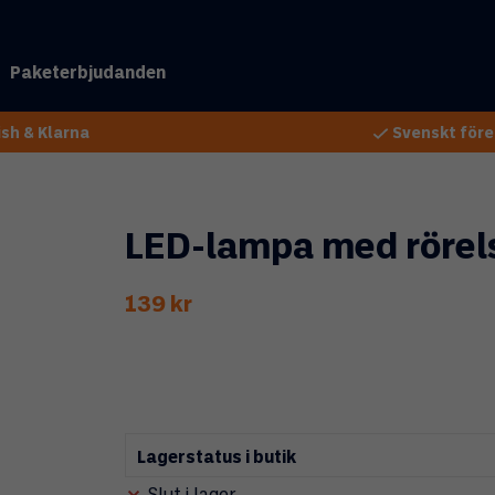
Paketerbjudanden
sh & Klarna
Svenskt före
LED-lampa med rörels
139 kr
Lagerstatus i butik