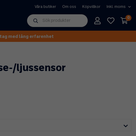
Våra butiker
Om oss
Köpvillkor
0
tag med lång erfarenhet
e-/ljussensor