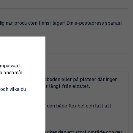
g när produkten finns i lager! Din e-postadress sparas i
ka
nanpassad
tta ändamål
ndning utomhus, i vedboden eller på platser där ingen
pa belysning när du är långt från elnätet.
 och vilka du
(ingår ej), vilket gör den både flexibel och lätt att
en vinkel på 120º, täcker den ett stort område och ger