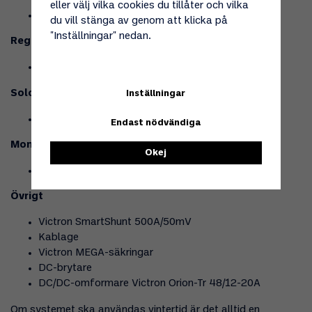
eller välj vilka cookies du tillåter och vilka
1 ST Victron MultiPlus-II 48/3000/35-32 230V
du vill stänga av genom att klicka på
"Inställningar" nedan.
Regulator
1 ST Victron SmartSolar MPPT 250/60-Tr
Solceller
Inställningar
3 ST Solpanel Sunwind 300W 24V
Endast nödvändiga
Montering solceller
Okej
3 ST Solpanelskonsol justerbar, stor
Övrigt
Victron SmartShunt 500A/50mV
Kablage
Victron MEGA-säkringar
DC-brytare
DC/DC-omformare Victron Orion-Tr 48/12-20A
Om systemet ska användas vintertid är det alltid en