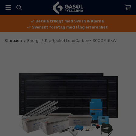
Betala tryggt med Swish & Klarna
Svenskt företag med lång erfarenhet
Startsida
/
Energi
/
Kraftpaket LeadCarbon+ 3000 4,6kW