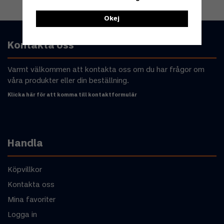
Okej
Kontakta oss
Varmt välkommen att kontakta oss om du har frågor om
våra produkter eller din beställning.
Klicka här för att komma till kontaktformulär
Handla
Köpvillkor
Kontakta oss
Mina favoriter
Logga in