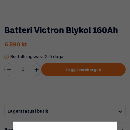
Batteri Victron Blykol 160Ah
6 590 kr
Beställningsvara 2-5 dagar
Lägg i varukorgen
Lagerstatus i butik