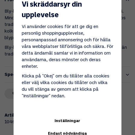
Produktbeskrivning
Vi skräddarsyr din
Bly-kol batterier är en nyare typ av underhållsfritt batteri.
upplevelse
Mindre risk för blysulfatering av negativa plattorna än hos
traditionella blybatterier. Detta tack vare en
Vi använder cookies för att ge dig en
kolkompositförening som täcker den negativa delen av
personlig shoppingupplevelse,
blyplattorna i batteriet.
personanpassad annonsering och för hålla
våra webbplatser tillförlitliga och säkra. För
Bly-kol batteriet laddas typiskt med något lägre volttal än
detta ändamål samlar vi in information om
traditionella blybatterier. Jämförbart med GEL-batterier.
användarna, deras mönster och deras
enheter.
Specifikationer
Klicka på "Okej" om du tillåter alla cookies
eller välj vilka cookies du tillåter och vilka
du vill stänga av genom att klicka på
Spara som favorit
"Inställningar" nedan.
Artikelnummer:
Inställningar
104682
Endast nödvändiga