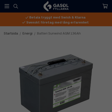
Betala tryggt med Swish & Klarna
Svenskt företag med lång erfarenhet
Startsida
/
Energi
/
Batteri Sunwind AGM 136Ah