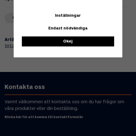
Inställningar
Spara som favorit
Endast nödvändiga
Artikelnummer:
Okej
101266
Kontakta oss
Varmt välkommen att kontakta oss om du har frågor om
våra produkter eller din beställning.
Klicka här för att komma till kontaktformulär