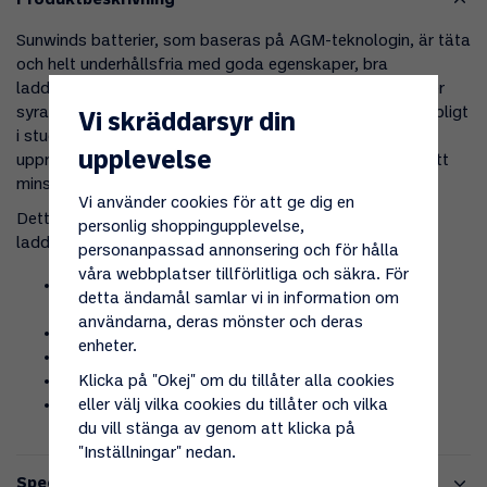
Produktbeskrivning
Sunwinds batterier, som baseras på AGM-teknologin, är täta
och helt underhållsfria med goda egenskaper, bra
laddmottaglighet, låg självurladdning, ingen gasning eller
syraspill. Batteriet har mycket lång livslängd och är lämpligt
Vi skräddarsyr din
i stugor med måttlig eller låg besöksfrekvens. Vid
upplevelse
upprepade djupurladdningar kommer livslängden dock att
minska något.
Vi använder cookies för att ge dig en
Detta Sunwind
AGM-batteri
på 136 Ah har god
personlig shoppingupplevelse,
laddmottaglighet och är fullständigt underhållsfritt.
personanpassad annonsering och för hålla
våra webbplatser tillförlitliga och säkra. För
Lämpligt för dig som har förhållandevis låg
detta ändamål samlar vi in information om
förbrukning
användarna, deras mönster och deras
Idealiskt som extra batteri till t.e.x toalettfläkt
enheter.
Underhållsfritt
Låg självurladdning
Klicka på "Okej" om du tillåter alla cookies
God laddmottaglighet
eller välj vilka cookies du tillåter och vilka
du vill stänga av genom att klicka på
"Inställningar" nedan.
Specifikationer