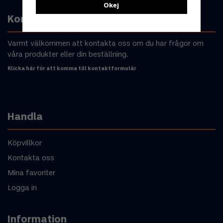
Okej
Kontakta oss
Varmt välkommen att kontakta oss om du har frågor om
våra produkter eller din beställning.
Klicka här för att komma till kontaktformulär
Handla
Köpvillkor
Kontakta oss
Mina favoriter
Logga in
Information