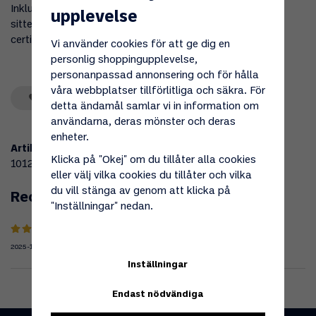
Inkluderar praktiskt dragskolås som gör att överdraget
upplevelse
sitter på plats. Tillverkad av slitstark polyester (REACH-
certifierat). Avsedd för : Stekhällsset 100 och 120 cm.
Vi använder cookies för att ge dig en
personlig shoppingupplevelse,
personanpassad annonsering och för hålla
våra webbplatser tillförlitliga och säkra. För
Spara som favorit
detta ändamål samlar vi in information om
användarna, deras mönster och deras
enheter.
Artikelnummer:
Klicka på "Okej" om du tillåter alla cookies
101206
eller välj vilka cookies du tillåter och vilka
du vill stänga av genom att klicka på
Recensioner
"Inställningar" nedan.
2025-11-05
Inställningar
Endast nödvändiga