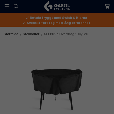
Betala tryggt med Swish & Klarna
Svenskt företag med lång erfarenhet
Startsida
/
Stekhällar
/
Muurikka Överdrag 100/120