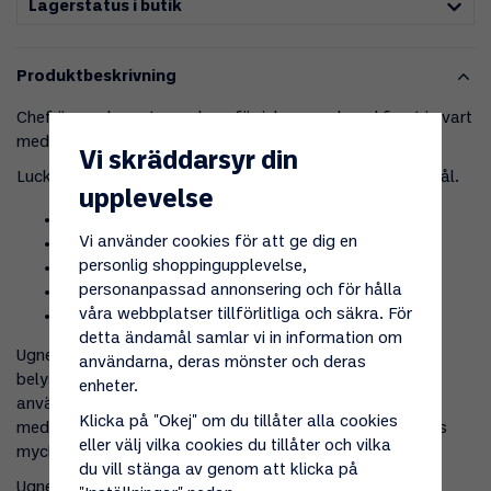
Lagerstatus i butik
Produktbeskrivning
Chef är en elegant
gasolugn för inbyggnad
med front i svart
med glas.
Vi skräddarsyr din
Lucka med dubbelglas och handtag/reglage i rostfritt stål.
upplevelse
Stor ugnsvolym
Vi använder cookies för att ge dig en
Mekanisk timer
personlig shoppingupplevelse,
Termostatstyrd
personanpassad annonsering och för hålla
Grillelement
våra webbplatser tillförlitliga och säkra. För
Ugnsbelysning
detta ändamål samlar vi in information om
Ugnen har stor ugnsvolym på 60 liter. Tändning och
användarna, deras mönster och deras
belysning i ugnen är på 230 volt, men alla funktioner kan
enheter.
användas på 12 volt med hjälp av en omformare (tillval,
Klicka på "Okej" om du tillåter alla cookies
medföljer ej). Då gasol avger fukt vid förbränning, tillförs
eller välj vilka cookies du tillåter och vilka
mycket fukt vid tillagning i ugn.
du vill stänga av genom att klicka på
Ugnen har standard inbyggnadsmått.