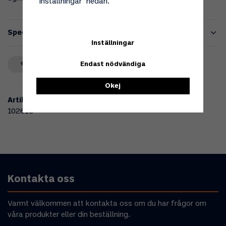
"Inställningar" nedan.
Specifikationer
Inställningar
Spara som favorit
Endast nödvändiga
Okej
Artikelnummer:
102618
Kontakta oss
Varmt välkommen att kontakta oss om du har frågor om
våra produkter eller din beställning.