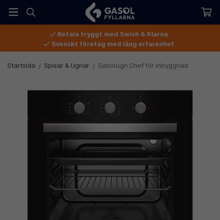
Betala tryggt med Swish & Klarna
Svenskt företag med lång erfarenhet
Startsida
/
Spisar & Ugnar
/
Gasolugn Chef för inbyggnad