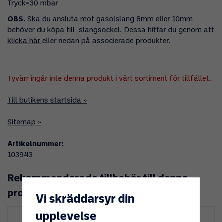
Tryck=30 mbar
OBS.
Ska du ansluta mot gasolslang 8mm eller 10mm
behöver du köpa till slangsockel. Dessa hittar du genom att
klicka här
eller nedan på associerade produkter.
Tyvärr ingår inte denna produkt i vårt sortiment för tillfället.
Till butikens startsida »
Sitemap »
Artikelnummer:
103943
Rekommenderade tillbehör till denna
produkt
Vi skräddarsyr din
upplevelse