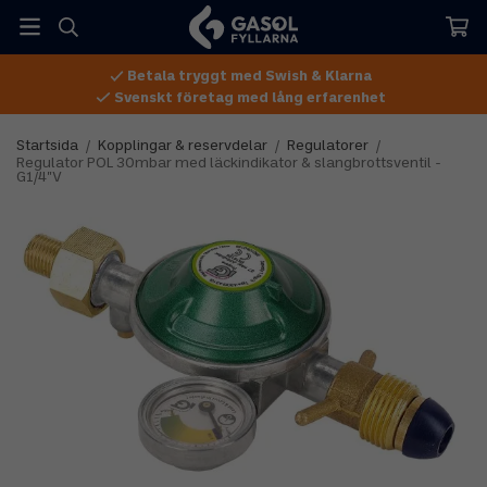
Betala tryggt med Swish & Klarna
Svenskt företag med lång erfarenhet
Startsida
/
Kopplingar & reservdelar
/
Regulatorer
/
Regulator POL 30mbar med läckindikator & slangbrottsventil -
G1/4"V