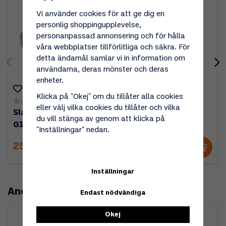
Vi använder cookies för att ge dig en
personlig shoppingupplevelse,
personanpassad annonsering och för hålla
våra webbplatser tillförlitliga och säkra. För
detta ändamål samlar vi in information om
användarna, deras mönster och deras
enheter.
Klicka på "Okej" om du tillåter alla cookies
(0)
(5)
eller välj vilka cookies du tillåter och vilka
Slangsockel Stål
Slangsockel G1/4"V
du vill stänga av genom att klicka på
G1/4"V - 10 mm
8mm
"Inställningar" nedan.
25 kr
25 kr
Inställningar
Andra köpte även
Endast nödvändiga
Okej