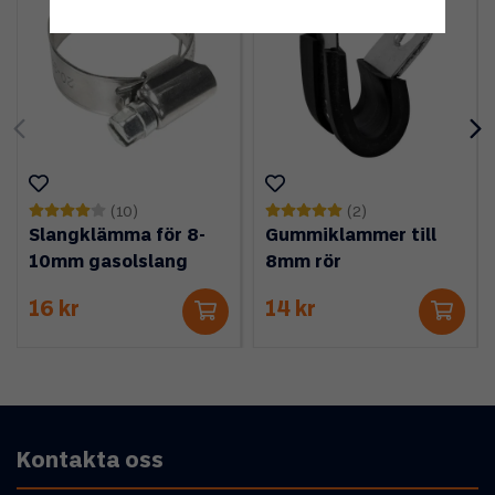
(10)
(2)
Slangklämma för 8-
Gummiklammer till
10mm gasolslang
8mm rör
16 kr
14 kr
Kontakta oss