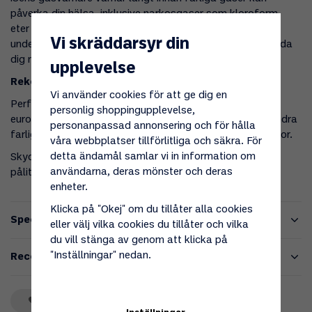
påverka din hälsa, inklusive narkosgaser som kloroform,
eter och fluraner. Den hjälper till att hålla luftkvaliteten
Vi skräddarsyr din
under kontroll för att förebygga hälsoproblem och skydda
dig mot gasläckor.
upplevelse
Rekommenderad för husbilar och husvagnar:
Vi använder cookies för att ge dig en
Perfekt för alla som reser med husbil eller husvagn på
personlig shoppingupplevelse,
europeiska vägar. Larmet upptäcker narkosgaser och andra
personanpassad annonsering och för hålla
farliga gaser, vilket ger dig extra säkerhet under dina resor.
våra webbplatser tillförlitliga och säkra. För
detta ändamål samlar vi in information om
Skydda dig och dina nära med iSens gasvarnare – enkel,
användarna, deras mönster och deras
pålitlig och långvarig säkerhet för alla typer av miljöer.
enheter.
Klicka på "Okej" om du tillåter alla cookies
Specifikationer
eller välj vilka cookies du tillåter och vilka
du vill stänga av genom att klicka på
"Inställningar" nedan.
Recensioner
Spara som favorit