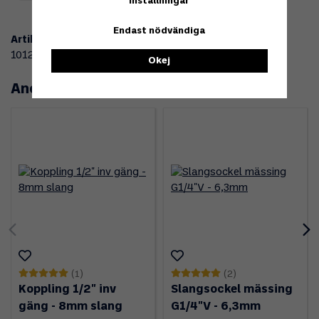
Inställningar
Endast nödvändiga
Artikelnummer:
101238
Okej
Andra köpte även
(1)
(2)
Koppling 1/2" inv
Slangsockel mässing
gäng - 8mm slang
G1/4"V - 6,3mm