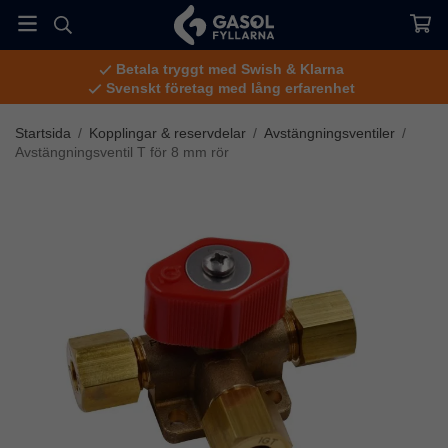
Betala tryggt med Swish & Klarna
Svenskt företag med lång erfarenhet
Startsida
/
Kopplingar & reservdelar
/
Avstängningsventiler
/
Avstängningsventil T för 8 mm rör