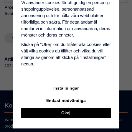
Vi använder cookies för att ge dig en personlig
Produktbeskrivning:
shoppingupplevelse, personanpassad
Avstängningsventil T 8 mm tillverkad i mässing.
annonsering och för hålla våra webbplatser
tillförlitliga och säkra. För detta ändamål
samlar vi in information om användarna, deras
mönster och deras enheter.
Spara som favorit
Klicka på "Okej" om du tillåter alla cookies eller
välj vilka cookies du tillåter och vilka du vill
stänga av genom att klicka på "Inställningar"
Artikelnummer:
nedan.
104289
Inställningar
Endast nödvändiga
Kontakta oss
Okej
Varmt välkommen att kontakta oss om du har frågor om våra
produkter eller din beställning.