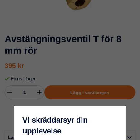
Avstängningsventil T för 8
mm rör
395 kr
Finns i lager
Lägg i varukorgen
Vi skräddarsyr din
upplevelse
Lagerstatus i butik