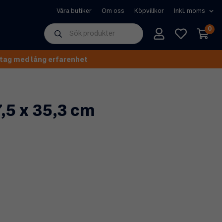
Våra butiker
Om oss
Köpvillkor
0
tag med lång erfarenhet
,5 x 35,3 cm