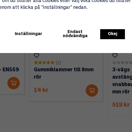
 om du tillåter alla cookies eller välj vilka cookies du tillåter
genom att klicka på "Inställningar" nedan.
Endast
Inställningar
Okej
nödvändiga
(2)
- EN559
Gummiklammer till 8mm
3-vägs
rör
avstäng
snabbav
14 kr
mm rör
519 kr