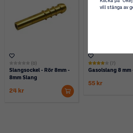
Klicka på "Okej"
vill stänga av 
(0)
(7)
Slangsockel - Rör 8mm -
Gasolslang 8 mm 
8mm Slang
55 kr
24 kr