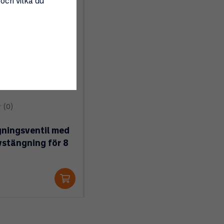
 och vilka du
(0)
ningsventil med
stängning för 8