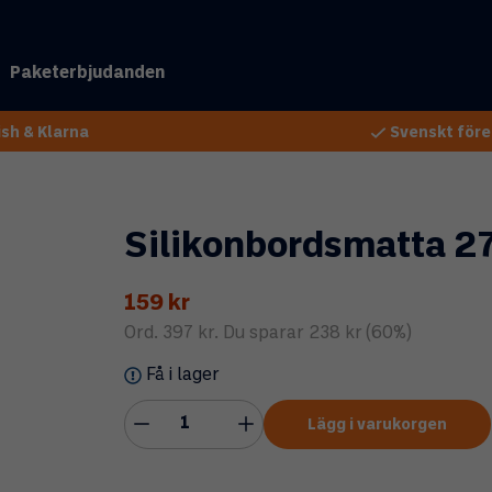
Paketerbjudanden
sh & Klarna
Svenskt före
Silikonbordsmatta 27
159 kr
Ord.
397 kr
. Du sparar
238 kr
(
60
%)
Få i lager
Lägg i varukorgen