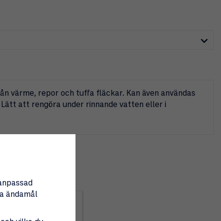
rån värme, repor och tuffa fläckar. Kan även användas
ätt att rengöra under rinnande vatten eller i
nanpassad
tta ändamål