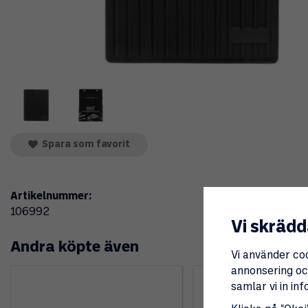
Spara som favorit
Artikelnummer:
106992
Vi skrädd
Andra köpte även
Vi använder co
annonsering och
samlar vi in i