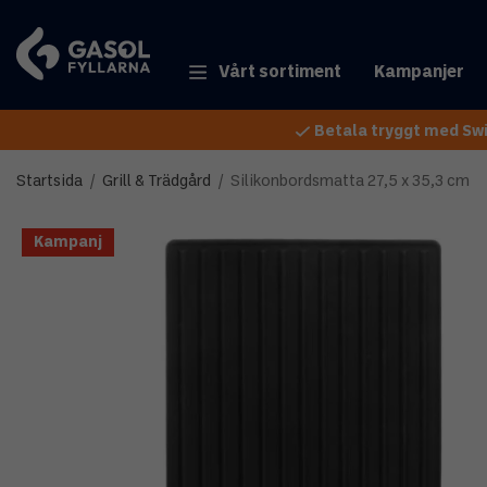
Vårt sortiment
Kampanjer
Betala tryggt med Swi
Startsida
/
Grill & Trädgård
/
Silikonbordsmatta 27,5 x 35,3 cm
Kampanj