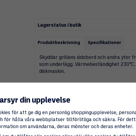
Lagerstatus i butik
Produktbeskrivning
Specifikationer
Skyddar grillens sidobord och andra ytor f
som underlägg. Värmebeständighet 230°C. L
diskmaskin.
arsyr din upplevelse
okies för att ge dig en personlig shoppingupplevelse, perso
 för hålla våra webbplatser tillförlitliga och säkra. För de
nformation om användarna, deras mönster och deras enheter.