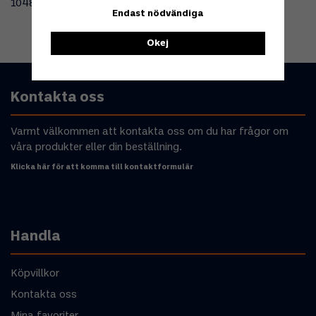
104818
Endast nödvändiga
Okej
Kontakta oss
Varmt välkommen att kontakta oss om du har frågor om
våra produkter eller din beställning.
Klicka här för att komma till kontaktformulär
Handla
Köpvillkor
Kontakta oss
Mina favoriter