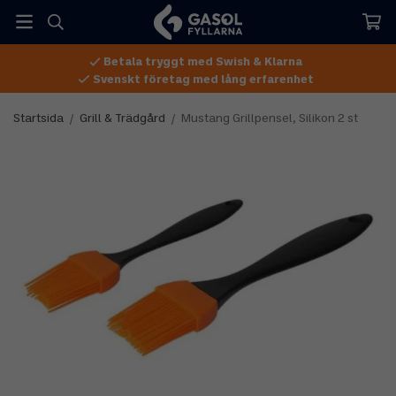
Betala tryggt med Swish & Klarna
Svenskt företag med lång erfarenhet
Startsida
/
Grill & Trädgård
/
Mustang Grillpensel, Silikon 2 st