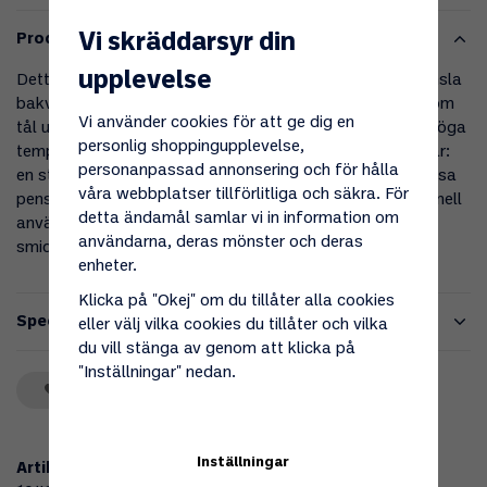
Vi skräddarsyr din
Produktbeskrivning
upplevelse
Detta 2-pack grillpenslar är mycket lämpliga för att pensla
bakverk, smöra in formar eller pensla kött. Med borst som
Vi använder cookies för att ge dig en
tål upp till 260 ºC är de hållbara och kan användas vid höga
personlig shoppingupplevelse,
temperaturer. Setet innehåller två penslar i olika storlekar:
personanpassad annonsering och för hålla
en stor på 20,5 x 4 cm och en liten på 17,5 x 3,3 cm. Dessa
våra webbplatser tillförlitliga och säkra. För
penslar är praktiska för både hemmabruk och professionell
detta ändamål samlar vi in information om
användning, och de är perfekta för att ge en jämn och
användarna, deras mönster och deras
smidig pensling vid matlagning och grillning.
enheter.
Klicka på "Okej" om du tillåter alla cookies
Specifikationer
eller välj vilka cookies du tillåter och vilka
du vill stänga av genom att klicka på
"Inställningar" nedan.
Spara som favorit
Inställningar
Artikelnummer: