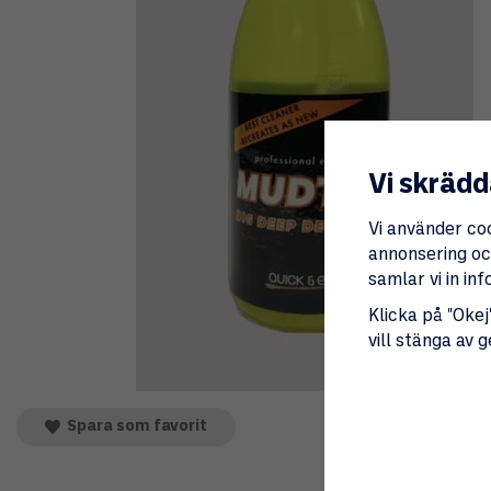
Vi skrädd
Vi använder co
annonsering och
samlar vi in i
Klicka på "Okej"
vill stänga av 
Spara som favorit