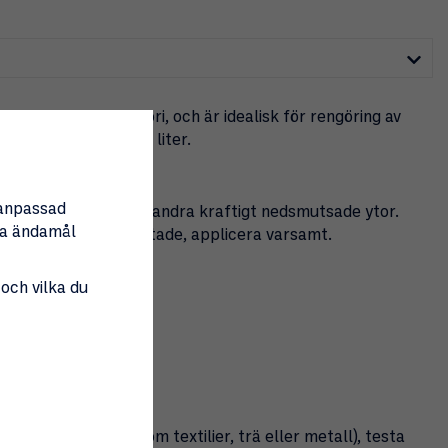
n inom sin kategori, och är idealisk för rengöring av
e ytor. Innehåller 1 liter.
nanpassad
t, aluminium, plåt och andra kraftigt nedsmutsade ytor.
tta ändamål
å andra ytor än de listade, applicera varsamt.
 och vilka du
ytan.
mp.
ller målade ytor (som textilier, trä eller metall), testa