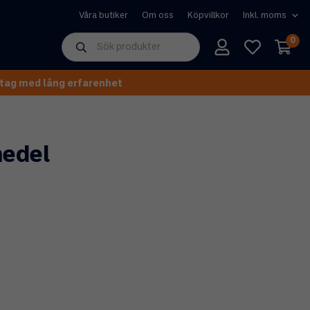
Våra butiker
Om oss
Köpvillkor
0
tag med lång erfarenhet
medel