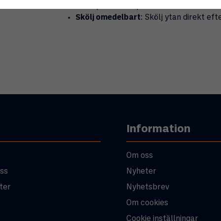
först på en dold punkt för att kontroll
Skölj omedelbart
: Skölj ytan direkt ef
Information
Om oss
ss
Nyheter
ter
Nyhetsbrev
Om cookies
Cookie inställningar