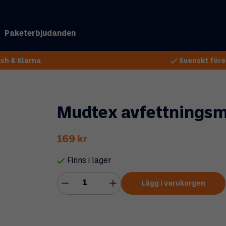
Paketerbjudanden
sh & Klarna
Svenskt före
Mudtex avfettnings
169 kr
Finns i lager
Lägg i varukorgen