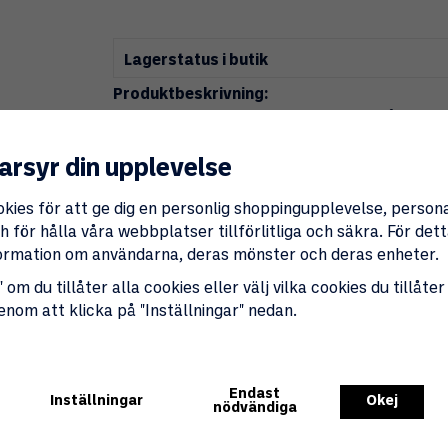
Lagerstatus i butik
Produktbeskrivning:
MUDTEX är den ledande produkten på marknade
plast, aluminium, plåt och kraftigt nedsmutsad
arsyr din upplevelse
Fördelar
:
okies för att ge dig en personlig shoppingupplevelse, perso
Mångsidig rengöring
: Effektiv på plas
 för hålla våra webbplatser tillförlitliga och säkra. För de
Försiktig applicering
: Vid användning p
nformation om användarna, deras mönster och deras enheter.
Användning
:
 om du tillåter alla cookies eller välj vilka cookies du tillåter
genom att klicka på "Inställningar" nedan.
Applicering
: Spraya MUDTEX direkt på 
Verkningstid
: Låt stå i 3 minuter.
Rengöring
: Torka av med en fuktig sva
Endast
Observera
:
Inställningar
Okej
nödvändiga
Testa först
: För användning på färgade e