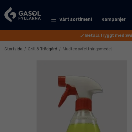
Vårt sortiment
Kampanjer
Betala tryggt med Swi
Startsida
/
Grill & Trädgård
/
Mudtex avfettningsmedel