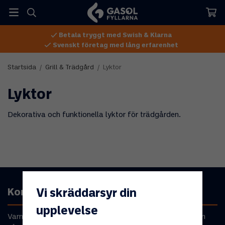
Betala tryggt med Swish & Klarna
Svenskt företag med lång erfarenhet
Startsida
/
Grill & Trädgård
/
Lyktor
Lyktor
Dekorativa och funktionella lyktor för trädgården.
Kontakta oss
Vi skräddarsyr din
upplevelse
Varmt välkommen att kontakta oss om du har frågor om