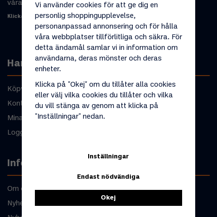
våra produkter eller din beställning.
Vi använder cookies för att ge dig en
personlig shoppingupplevelse,
Klicka här för att komma till kontaktformulär
personanpassad annonsering och för hålla
våra webbplatser tillförlitliga och säkra. För
detta ändamål samlar vi in information om
användarna, deras mönster och deras
Handla
enheter.
Klicka på "Okej" om du tillåter alla cookies
Köpvillkor
eller välj vilka cookies du tillåter och vilka
Kontakta oss
du vill stänga av genom att klicka på
"Inställningar" nedan.
Mina favoriter
Logga in
Inställningar
Information
Endast nödvändiga
Om oss
Okej
Nyheter