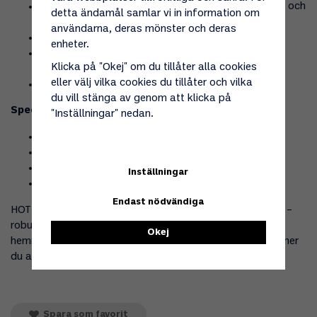
1,5 mm tjockt kolstål för utmärkt värmefördelning och
detta ändamål samlar vi in information om
hållbarhet
användarna, deras mönster och deras
Bambuhandtag som håller sig svalt
enheter.
Passar alla HOT WOK-brännare (7 kW, 12 kW och
Klicka på "Okej" om du tillåter alla cookies
Double)
eller välj vilka cookies du tillåter och vilka
Utvecklar en naturlig non-stick-patina över tid
du vill stänga av genom att klicka på
Specifikationer
"Inställningar" nedan.
Netto vikt:
1,4 kg
Bruttovikt:
ca 1,6 kg
Diameter:
35 cm
Inställningar
Material:
1,5 mm kolstål med bambuhandtag
Endast nödvändiga
HOT WOK Wokpanna 35 cm är hjärtat i HOT WOK-serien –
robust, effektiv och byggd för att ge restaurangkänsla
Okej
hemma eller på uteplatsen. En panna som blir bättre ju mer
du använder den.
Spara som favorit