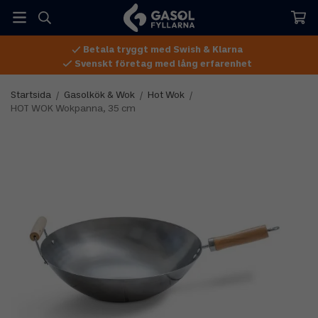
Betala tryggt med Swish & Klarna
Svenskt företag med lång erfarenhet
Startsida
/
Gasolkök & Wok
/
Hot Wok
/
HOT WOK Wokpanna, 35 cm