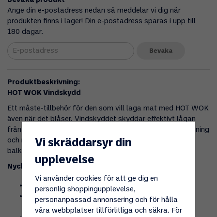
Bevaka produkt
Ange din e-postadress nedan så meddelar vi dig när
produkten finns i lager! Din e-postadress sparas i upp till
180 dagar.
Bevaka
Produktbeskrivning:
HOT WOK Vindskydd
Ett måste-tillbehör för den som vill laga mat med HOT WOK
även när det blåser. Vindskyddet skyddar effektivt lågan
från vind och drag, så du får stabil värme, jämnare tillagning
och mindre gasförbrukning – oavsett om du står på
Vi skräddarsyr din
balkongen, terrassen eller ute i naturen.
upplevelse
Nyckelfunktioner
Vi använder cookies för att ge dig en
Skyddar brännaren effektivt mot vind och drag
personlig shoppingupplevelse,
Enkel att fälla ihop och ta med – tar minimalt med
personanpassad annonsering och för hålla
plats
våra webbplatser tillförlitliga och säkra. För
Passar alla HOT WOK-modeller (Original, PRO,