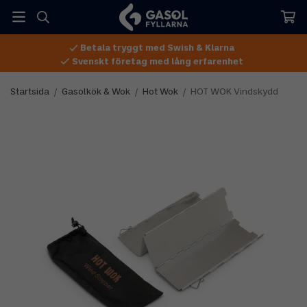
Betala tryggt med Swish & Klarna
Svenskt företag med lång erfarenhet
Startsida
/
Gasolkök & Wok
/
Hot Wok
/
HOT WOK Vindskydd