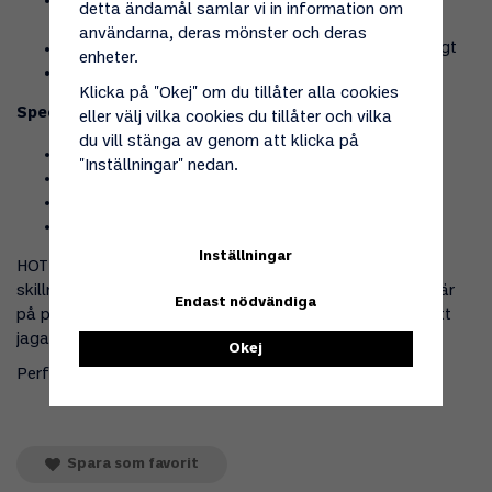
detta ändamål samlar vi in information om
Silverline m.fl.)
användarna, deras mönster och deras
Tillverkat i rostfritt stål – tåligt och väderbeständigt
enheter.
Snabb och smidig montering
Klicka på "Okej" om du tillåter alla cookies
Specifikationer
eller välj vilka cookies du tillåter och vilka
du vill stänga av genom att klicka på
Netto vikt:
0,19 kg (190 gram)
"Inställningar" nedan.
Utvikt:
ca 65–76 cm lång × 23–24 cm hög
Ihopvikt:
ca 26 × 22,5 cm
Material:
Rostfritt stål
Inställningar
HOT WOK Vindskydd är det lilla tillbehöret som gör stor
skillnad – särskilt när vädret inte samarbetar. Med det här
Endast nödvändiga
på plats kan du fokusera på matlagningen istället för att
jaga lågan.
Okej
Perfekt komplement till din HOT WOK-brännare!
Spara som favorit