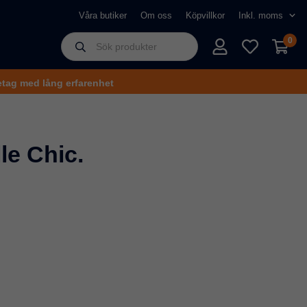
Våra butiker
Om oss
Köpvillkor
0
tag med lång erfarenhet
le Chic.