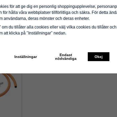
Blue Belle Chic är en modern gasolkamin t
kies för att ge dig en personlig shoppingupplevelse, personan
Säkerhetsfunktioner inkluderar tändsäkri
för hålla våra webbplatser tillförlitliga och säkra. För detta än
om användarna, deras mönster och deras enheter.
Regulatorset säljs separat.
om du tillåter alla cookies eller välj vilka cookies du tillåter och 
 att klicka på "Inställningar" nedan.
rodukt
Endast
Inställningar
Okej
nödvändiga