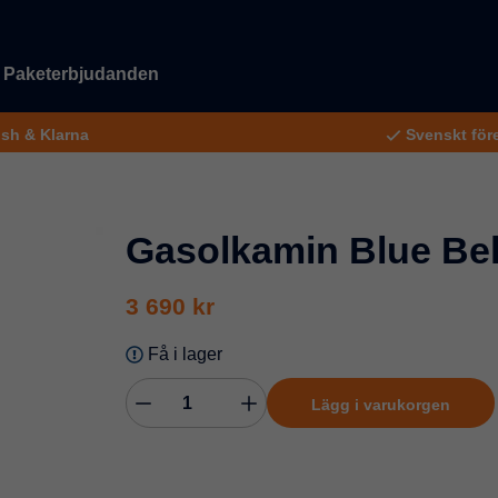
Paketerbjudanden
ish & Klarna
Svenskt före
Gasolkamin Blue Bel
3 690 kr
Få i lager
Lägg i varukorgen