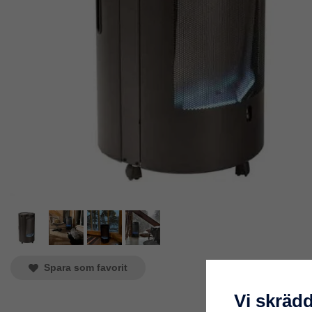
Spara som favorit
Vi skräd