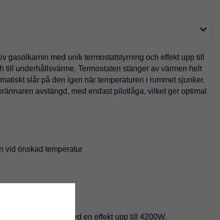
v gasolkamin med unik termostatstyrning och effekt upp till
 till underhållsvärme. Termostaten stänger av värmen helt
atiskt slår på den igen när temperaturen i rummet sjunker.
rännaren avstängd, med endast pilotlåga, vilket ger optimal
n vid önskad temperatur
i kaminen.
och luftcirkulation med en effekt upp till 4200W.