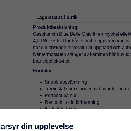
Lagerstatus i butik
Produktbeskrivning:
Gasolkamin Blue Belle Chic är en mycket effekti
4,2 kW. Perfekt för både snabb uppvärmning och
när din önskade temeratur är uppnådd och autom
När termostaten stänger av kaminen blir huvudb
bränsleeffektivitet!
Fördelar
Snabb uppvärmning
Termostat som stänger av huvudbrännare
Portabel på hjul
Ren och luktfri förbränning
Batteritändning
Gasolflaskan kan praktiskt gömmas inne 
Flamman har en vacker blå färg.
darsyr din upplevelse
Kaminens konstruktion ger utmärkt värme- 