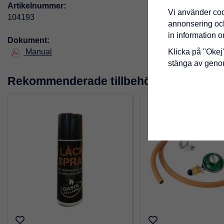
Artikelnummer:
Vi använder coo
104193
annonsering och 
in information 
Dokument:
Klicka på "Okej" 
Manual
stänga av genom
Rekommenderade tillbehör till denna p