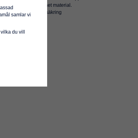
illverkad av återvunnet material.
passad
ng, tippskydd och CO-säkring
damål samlar vi
vilka du vill