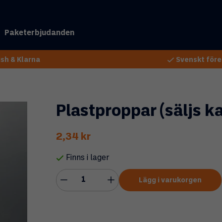
Paketerbjudanden
sh & Klarna
Svenskt före
Plastproppar (säljs k
2,34 kr
Finns i lager
Lägg i varukorgen