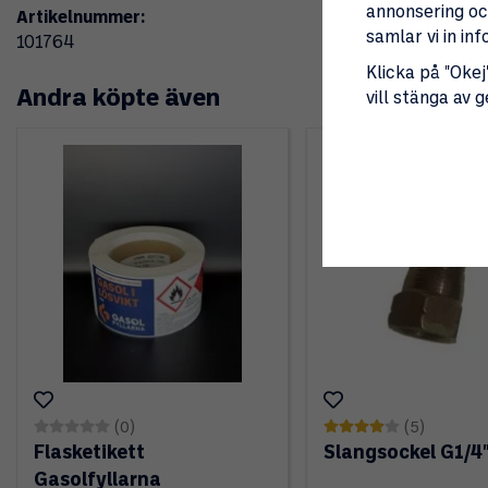
annonsering och
Artikelnummer:
samlar vi in i
101764
Klicka på "Okej"
Andra köpte även
vill stänga av 
(0)
(5)
Flasketikett
Slangsockel G1/
Gasolfyllarna