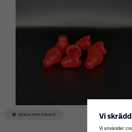
Spara som favorit
Vi skrädd
Vi använder co