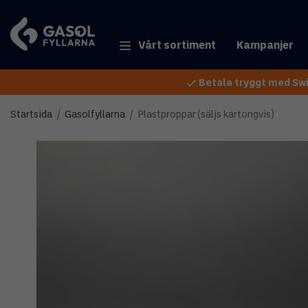
Vårt sortiment
Kampanjer
Betala tryggt med Swi
Startsida
/
Gasolfyllarna
/
Plastproppar (säljs kartongvis)