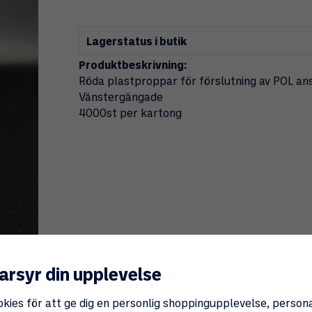
Lagerstatus i butik
Produktbeskrivning:
Röda plastproppar för förslutning av POL ans
Vänstergängade
4000st per kartong
arsyr din upplevelse
okies för att ge dig en personlig shoppingupplevelse, perso