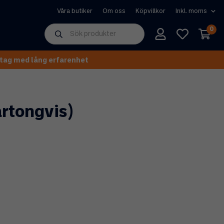
Våra butiker
Om oss
Köpvillkor
0
tag med lång erfarenhet
artongvis)