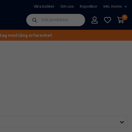
Våra butiker
Om oss
Köpvillkor
0
tag med lång erfarenhet