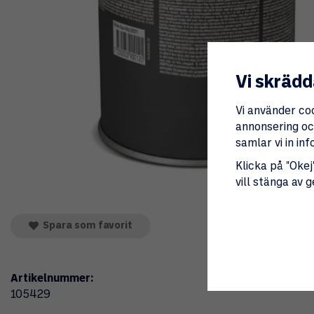
Vi skrädd
Vi använder co
annonsering och
samlar vi in i
Klicka på "Okej"
vill stänga av 
Spara som favorit
Artikelnummer:
105429