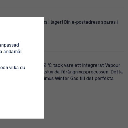
g när produkten finns i lager! Din e-postadress sparas i
ka
nanpassad
tta ändamål
av LP-gas ner till -22 °C tack vare ett integrerat Vapour
 och vilka du
m ökar ytan för att påskynda förångningsprocessen. Detta
nabbare, vilket gör Primus Winter Gas till det perfekta
.