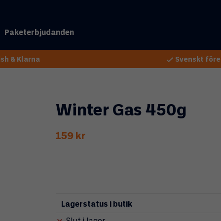
Paketerbjudanden
sh & Klarna
Svenskt före
Winter Gas 450g
159 kr
Lagerstatus i butik