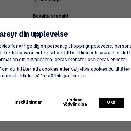
Slut i lager
Bevaka produkt
Ange din e-postadress nedan så meddelar vi di
upp till 180 dagar.
arsyr din upplevelse
Beva
okies för att ge dig en personlig shoppingupplevelse, perso
 för hålla våra webbplatser tillförlitliga och säkra. För de
nformation om användarna, deras mönster och deras enheter.
Produktbeskrivning:
Primus Winter Gas 450g möjliggör användning 
 om du tillåter alla cookies eller välj vilka cookies du tillåter
Mesh, tillverkat av absorberande papper so
genom att klicka på "Inställningar" nedan.
gör att vätska omvandlas till gas betydligt s
valet för matlagning i förhållanden under 0°C
Endast
Inställningar
Okej
nödvändiga